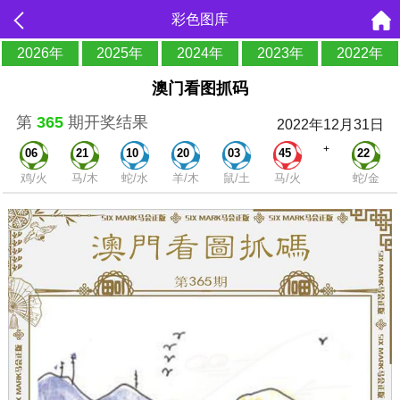
彩色图库
2026年
2025年
2024年
2023年
2022年
澳门看图抓码
第
365
期开奖结果
2022年12月31日
+
06
21
10
20
03
45
22
鸡/火
马/木
蛇/水
羊/木
鼠/土
马/火
蛇/金