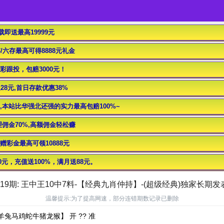
载即送最高19999元
/六存最高可得8888元礼金
彩跟投，包赔3000元！
28元,首日存款优惠38%
,本站比华强北还强的实力最高包赔100%~
佣金70%,高额佣金轻松赚
彩金最高可领10888元
0元，充值送100%，满月送88元。
219期: 王中王10中7料-【经典九肖仲持】-(超级经典)独家长期发
温馨提示:为了提高网速，部分连错期数记录已删除
【羊兔马鸡蛇牛猪龙猴】 开 ?? 准