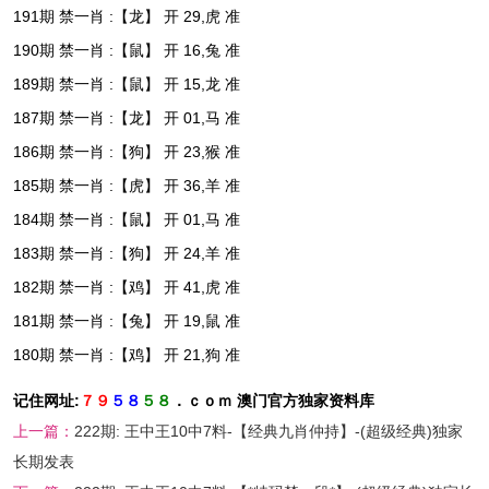
191期 禁一肖 :【龙】 开 29,虎 准
190期 禁一肖 :【鼠】 开 16,兔 准
189期 禁一肖 :【鼠】 开 15,龙 准
187期 禁一肖 :【龙】 开 01,马 准
186期 禁一肖 :【狗】 开 23,猴 准
185期 禁一肖 :【虎】 开 36,羊 准
184期 禁一肖 :【鼠】 开 01,马 准
183期 禁一肖 :【狗】 开 24,羊 准
182期 禁一肖 :【鸡】 开 41,虎 准
181期 禁一肖 :【兔】 开 19,鼠 准
180期 禁一肖 :【鸡】 开 21,狗 准
记住网址:
７９
５８
５８
．ｃｏｍ 澳门官方独家资料库
上一篇：
222期: 王中王10中7料-【经典九肖仲持】-(超级经典)独家
长期发表