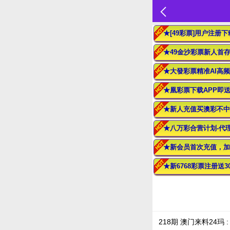
★[49彩票]用户注册下
★49金沙彩票新人首存
★大發彩票精准AI高频
★凰彩票下载APP即送
★新人充值买澳彩不中
★八万彩合营计划-代理
★新会员首次充值，加赠
★新6768彩票注册送3
218期 澳门来料24玛 : 【01