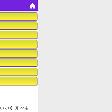
29,35,08】 开 ?? 准