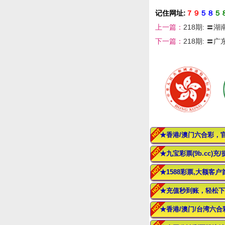
记住网址:
７９
５８
５
上一篇：
218期: 〓
下一篇：
218期: 〓
★香港/澳门六合彩，
★九宝彩票(9b.cc)充/
★1588彩票,大额客
★充值秒到账，轻松下
★香港/澳门/台湾六合