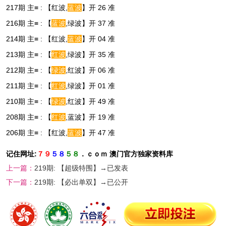
217期 主≡ : 【红波,
蓝波
】开 26 准
216期 主≡ : 【
蓝波
,绿波】开 37 准
214期 主≡ : 【红波,
蓝波
】开 04 准
213期 主≡ : 【
红波
,绿波】开 35 准
212期 主≡ : 【
绿波
,红波】开 06 准
211期 主≡ : 【
红波
,绿波】开 01 准
210期 主≡ : 【
绿波
,红波】开 49 准
208期 主≡ : 【
红波
,蓝波】开 19 准
206期 主≡ : 【红波,
蓝波
】开 47 准
记住网址:
７９
５８
５８
．ｃｏｍ 澳门官方独家资料库
上一篇：
219期: 【超级特围】→已发表
下一篇：
219期: 【必出单双】→已公开