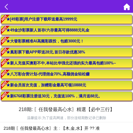
★[49彩票]用户注册下载即送最高19999元
★49金沙彩票新人首存/六存最高可得8888元礼金
★大發彩票精准AI高频彩跟投，包赔3000元！
★凰彩票下载APP即送28元,首日存款优惠38%
★新人充值买澳彩不中,本站比华强北还强的实力最高包赔100%~
★八万彩合营计划-代理佣金70%,高额佣金轻松赚
★新会员首次充值，加赠彩金最高可领10888元
★新6768彩票注册送30元，充值送100%，满月送88元。
218期: 〖任我發最高心水〗精選【必中三行】
温馨提示:为了提高网速，部分连错期数记录已删除
218期 〖任我發最高心水〗主 : 【木,金,水】开 ?? 准